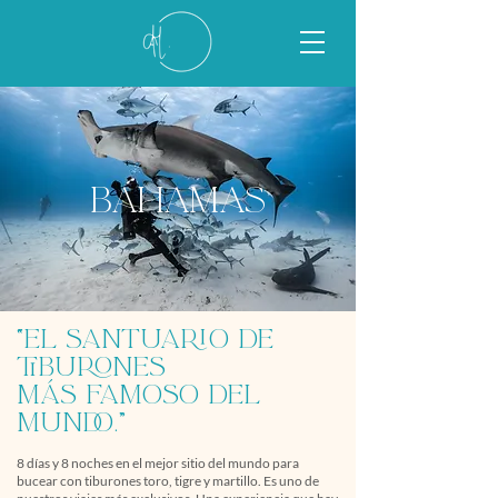
Bahamas
“El santuario de
tiburones
más famoso del
mundo.”
8 días y 8 noches en el mejor sitio del mundo para
bucear con tiburones toro, tigre y martillo. Es uno de