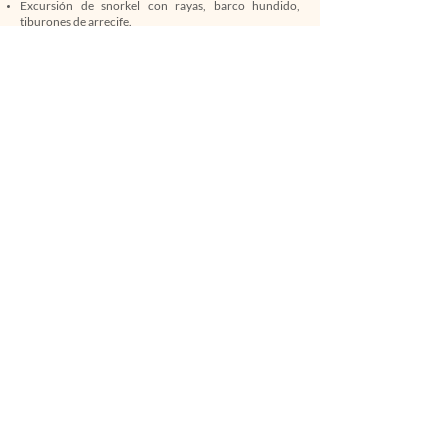
Excursión de snorkel con rayas, barco hundido,
tiburones de arrecife.
¿QUÉ NO INCLUYE EL VIAJE?
Billete de avión Internacional.
Seguro de viaje obligatorio e imprescindible.
(Recomendamos IATI Mochilero.)
Alquiler del equipo de buceo.
Cenas.
FECHAS DISPONIBLES:
Para el año 2026:
El lanzamiento de plazas será el 1 de Marzo 2025 a las
9am hora española.
6-14-Febrero
SOLD OUT
13-21 Febrero
SOLD OUT
Muy atentos todos a nuestro Instagram:
@entreazulesdestinos
Si te interesa recibir el PDF detallado con toda la
información escríbenos un Whatsapp.