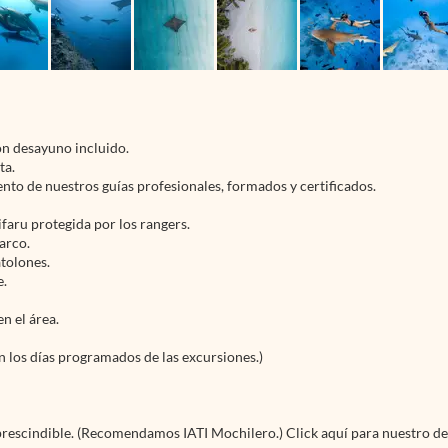
on desayuno incluido.
ta.
 de nuestros guías profesionales, formados y certificados.
ifaru protegida por los rangers.
arco.
atolones.
e.
n el área.
n los días programados de las excursiones.)
mprescindible. (Recomendamos IATI Mochilero.) Click aquí para nuestro d