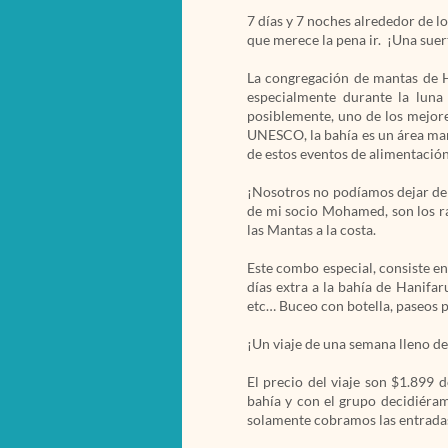
7
días
y 7 noches alrededor de lo
que merece la pena ir. ¡Una suert
La congregación de mantas de H
especialmente durante la luna
posiblemente, uno de los mejores
UNESCO, la bahía es un área mar
de estos eventos de alimentació
¡Nosotros no podíamos dejar de 
de mi socio Mohamed, son los ra
las Mantas a la costa.
Este combo especial, consiste en
días extra a la bahía de Hanifar
etc… Buceo con botella, paseos p
¡Un viaje de una semana lleno de
El precio del viaje son $1.899 
bahía y con el grupo decidiéram
solamente cobramos las entradas