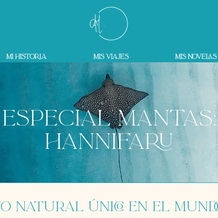
Mi historia
Mis Viajes
Mis novelas
Especial Mantas:
Hannifaru
o natural único en el mund