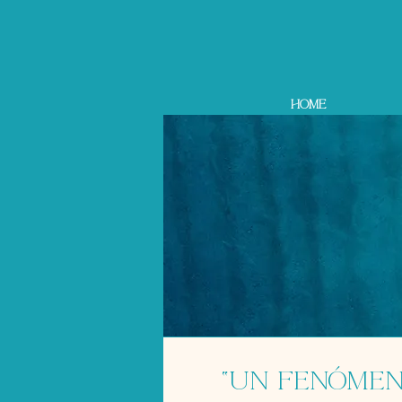
Home
“Un fenómen