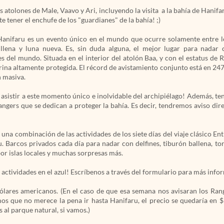
s atolones de Male, Vaavo y Ari, incluyendo la visita a la bahía de Hanifa
e tener el enchufe de los "guardianes" de la bahía! ;)
anifaru es un evento único en el mundo que ocurre solamente entre 
 llena y luna nueva. Es, sin duda alguna, el mejor lugar para nadar
 del mundo. Situada en el interior del atolón Baa, y con el estatus de 
ina altamente protegida. El récord de avistamiento conjunto está en 24
n masiva.
asistir a este momento único e inolvidable del archipiélago! Además, ten
ngers que se dedican a proteger la bahía. Es decir, tendremos aviso dir
 una combinación de las actividades de los siete días del viaje clásico En
u. Barcos privados cada día para nadar con delfines, tiburón ballena, to
or islas locales y muchas sorpresas más.
 actividades en el azul! Escríbenos a través del formulario para más inf
dólares americanos. (En el caso de que esa semana nos avisaran los Ra
os que no merece la pena ir hasta Hanifaru, el precio se quedaría en $
 al parque natural, si vamos.)