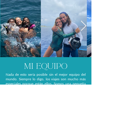
mi equipo
Nada de esto sería posible sin el mejor equipo del
mundo. Siempre lo digo, los viajes son mucho más
especiales porque están ellos. Somos una pequeña
familia. Nos reímos, bailamos, nos ayudamos,
comentamos todo lo que vemos en el océano. Gracias
a ellos aprendí todo lo que ahora se sobre el mar.
La experiencia maldiva de la mano de locales no podía
ser más maravillosa, pero necesitábamos también a un
buen team que se encargará de todo cuando yo no
puedo estar. Así llegaron Luz, Vicente, Aina, Marta ,
Indira, Marina, Rubén y Nerea. ¡Y qué deciros! Entre